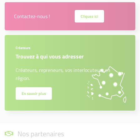
Contactez-nous !
Cliquez ici
Créateurs
Trouvez à qui vous adresser
Créateurs, repreneurs, vos interlocuteurs en
région.
En savoir plus
Nos partenaires