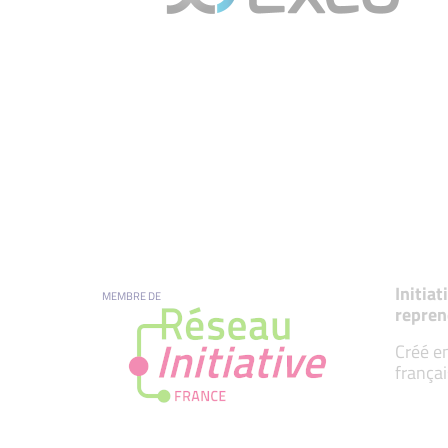
Initia
MEMBRE DE
repren
Créé en
françai