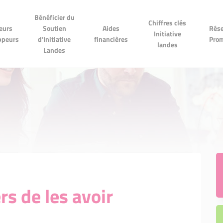
Bénéficier du
Bénéficier du
Chiffres clés
Réseau
Chiffres clés
Soutien
Aides financières
eurs
Soutien
Aides
Rése
Initiative landes
Promes
Initiative
Initiative Landes
ppeurs
d'Initiative
financières
Pro
landes
Landes
s de les avoir