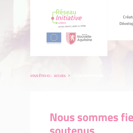
Créateurs
Créat
Développeurs
d'
Dévelo
VOUS ÊTES ICI :
ACCUEIL
LES ENTREPRENEURS
Nous sommes fier
soutenus