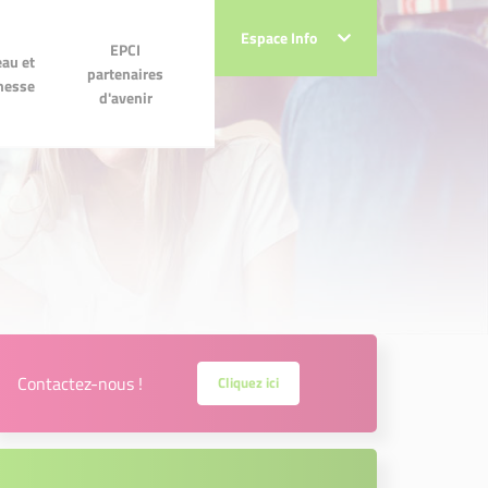
Espace Info
Espace Info
 et
EPCI partenaires
EPCI
au et
se
d'avenir
partenaires
messe
d'avenir
Contactez-nous !
Cliquez ici