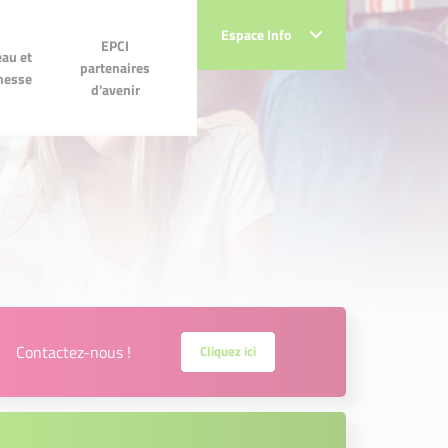
Espace Info
Espace Info
 et
EPCI partenaires
EPCI
au et
se
d'avenir
partenaires
messe
d'avenir
Contactez-nous !
Cliquez ici