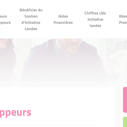
Bénéficier du
Bénéficier du
Chiffres clés
Réseau
Chiffres clés
Soutien
Aides financières
eurs
Soutien
Aides
Rése
Initiative landes
Promes
Initiative
Initiative Landes
ppeurs
d'Initiative
financières
Pro
landes
Landes
oppeurs