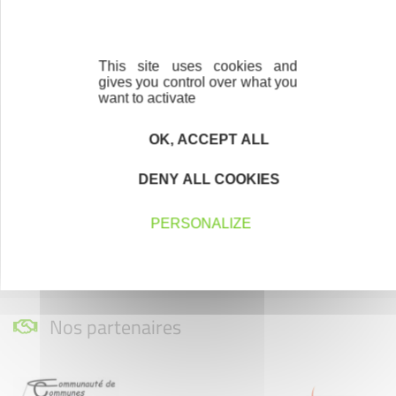
This site uses cookies and
gives you control over what you
Créateurs
want to activate
Trouvez à qui vous adresser
OK, ACCEPT ALL
Créateurs, repreneurs, vos interlocuteurs en
région.
DENY ALL COOKIES
En savoir plus
PERSONALIZE
Nos partenaires