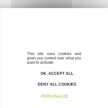
L'action des associations locales du réseau, ce sont les
entrepreneurs qui en parlent le mieux ! Avec les
bénévoles et salariés d'Initiative France, ils sont donc les
stars de notre nouvelle vidéo :
"Notre projet, aider le vôtre"
This site uses cookies and
gives you control over what you
À TÉLÉCHARGER
want to activate
Charte éthique
OK, ACCEPT ALL
DENY ALL COOKIES
PERSONALIZE