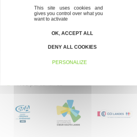
Trouvez à qui vous adresser
This site uses cookies and
gives you control over what you
want to activate
Créateurs, repreneurs, vos interlocuteurs en
région.
OK, ACCEPT ALL
En savoir plus
DENY ALL COOKIES
PERSONALIZE
Nos partenaires