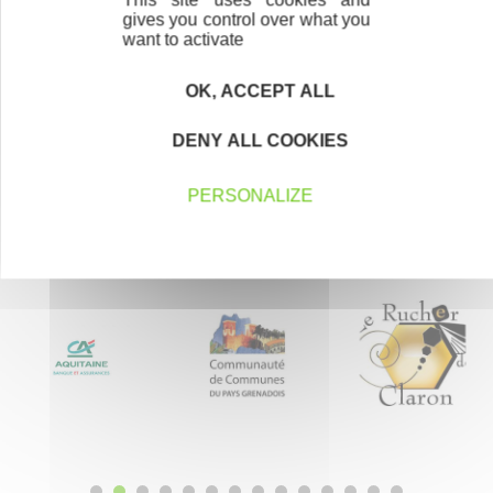
Créateurs, repreneurs, vos interlocuteurs en
gives you control over what you
want to activate
région.
OK, ACCEPT ALL
En savoir plus
DENY ALL COOKIES
PERSONALIZE
Nos partenaires