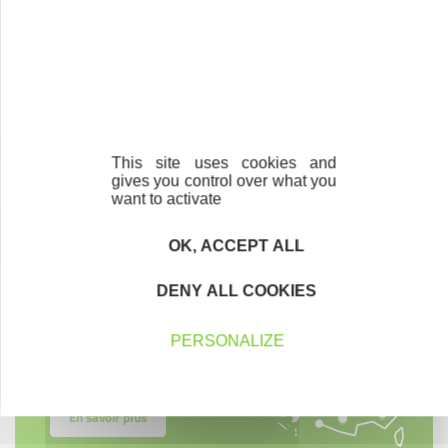
This site uses cookies and
Contactez-nous !
Cliquez ici
gives you control over what you
want to activate
OK, ACCEPT ALL
Créateurs
DENY ALL COOKIES
Trouvez à qui vous adresser
Créateurs, repreneurs, vos interlocuteurs en
PERSONALIZE
région.
En savoir plus