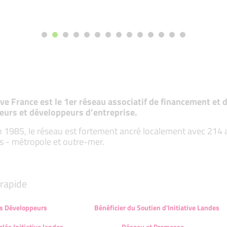
tive France est le 1er réseau associatif de financement e
eurs et développeurs d’entreprise.
 1985, le réseau est fortement ancré localement avec 214 ass
s - métropole et outre-mer.
rapide
s Développeurs
Bénéficier du Soutien d'Initiative Landes
clés Initiative landes
Réseau et Promesse