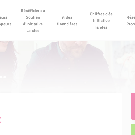
Bénéficier du
Bénéficier du
Chiffres clés
Réseau
Chiffres clés
Soutien
Aides financières
eurs
Soutien
Aides
Rése
Initiative landes
Promes
Initiative
Initiative Landes
ppeurs
d'Initiative
financières
Pro
landes
Landes
ICOT
t