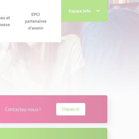
Espace Info
Espace Info
 et
EPCI partenaires
EPCI
au et
se
d'avenir
partenaires
messe
d'avenir
Contactez-nous !
Cliquez ici