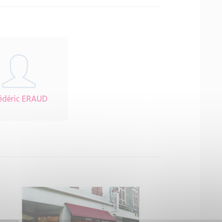
édéric ERAUD