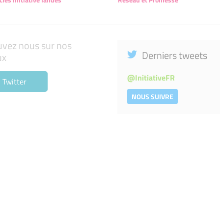
uvez nous sur nos
Derniers tweets
ux
@
InitiativeFR
Twitter
NOUS SUIVRE