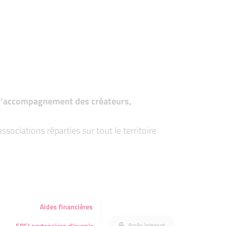
t d’accompagnement des créateurs,
ociations réparties sur tout le territoire
Aides financières
Accès intranet
EPCI partenaires d'avenir