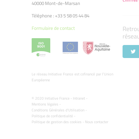
40000 Mont-de-Marsan
Téléphone : +33 5 58 05 44 84
Retro
Formulaire de contact
résea
Le réseau Initiative France est cofinancé par l’Union
Européenne
© 2020 Initiative France -
Intranet
-
Mentions légales
-
Conditions Générales d'Utilisation
-
Politique de confidentialité
-
Politique de gestion des cookies
-
Nous contacter