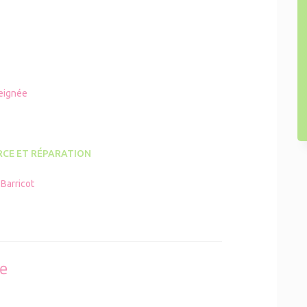
eignée
CE ET RÉPARATION
Barricot
se