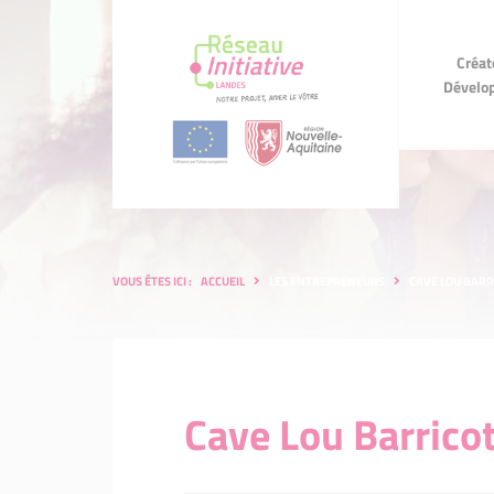
Créateurs
Créat
Développeurs
d'
Dévelo
VOUS ÊTES ICI :
ACCUEIL
LES ENTREPRENEURS
CAVE LOU BARR
Cave Lou Barrico