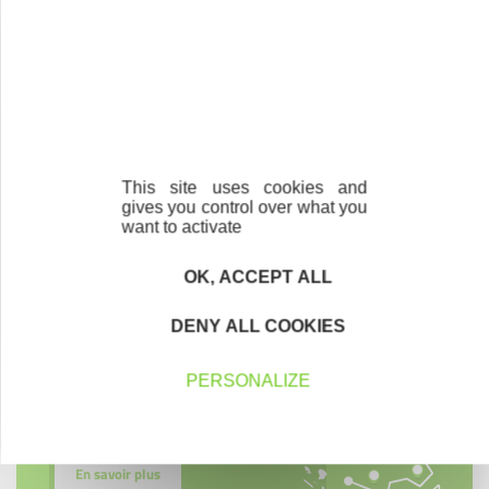
This site uses cookies and
Contactez-nous !
Cliquez ici
gives you control over what you
want to activate
OK, ACCEPT ALL
Créateurs
DENY ALL COOKIES
Trouvez à qui vous adresser
PERSONALIZE
Créateurs, repreneurs, vos interlocuteurs en
région.
En savoir plus