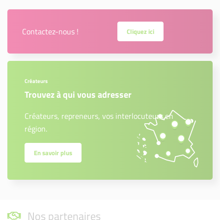
Contactez-nous !
Cliquez ici
Créateurs
Trouvez à qui vous adresser
Créateurs, repreneurs, vos interlocuteurs en
région.
En savoir plus
Nos partenaires