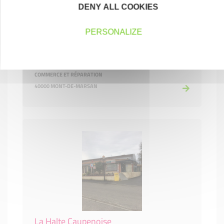
DENY ALL COOKIES
PERSONALIZE
La fée maraboutée
COMMERCE ET RÉPARATION
40000 MONT-DE-MARSAN
La Halte Caupenoise